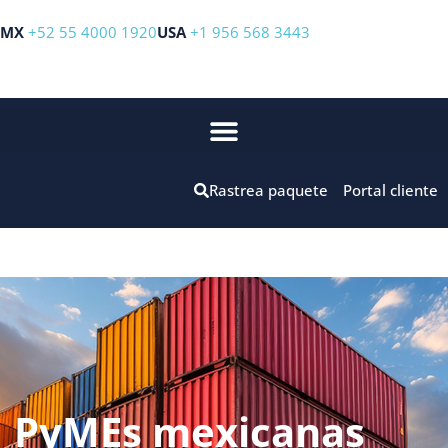
MX
+52 55 4000 1920
USA
+1 956 568 3443
Rastrea paquete
Portal cliente
PyMEs mexicanas