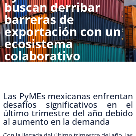
buscan derribar
barreras de
exportación con un
ecosistema
colaborativo
20 septiembre 2024
Hound Express
Artículos
944
Las PyMEs mexicanas enfrentan
desafíos significativos en el
último trimestre del año debido
al aumento en la demanda
Con la llegada del último trimestre del año, las