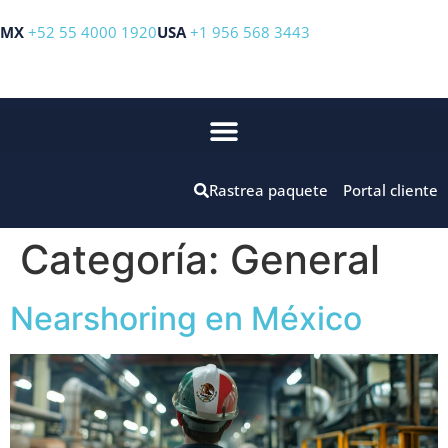
MX
+52 55 4000 1920
USA
+1 956 568 3443
Rastrea paquete
Portal cliente
Categoría:
General
Nearshoring en México