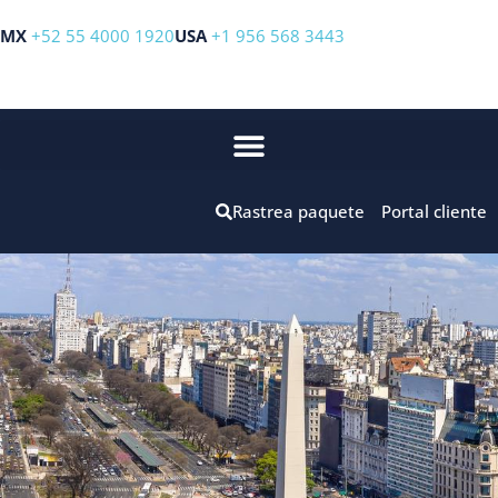
MX
+52 55 4000 1920
USA
+1 956 568 3443
Rastrea paquete
Portal cliente