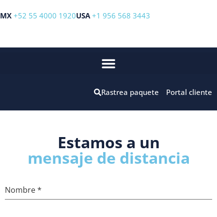
MX
+52 55 4000 1920
USA
+1 956 568 3443
Rastrea paquete
Portal cliente
Estamos a un
mensaje de distancia
Nombre
*