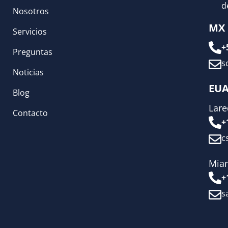
d
Nosotros
MX
Servicios
+
Preguntas
s
Noticias
EU
Blog
Lar
Contacto
+
c
Mia
+
s