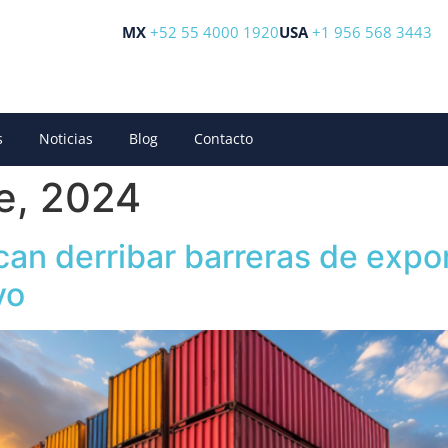
MX
+52 55 4000 1920
USA
+1 956 568 3443
s
Noticias
Blog
Contacto
e, 2024
n derribar barreras de expo
vo