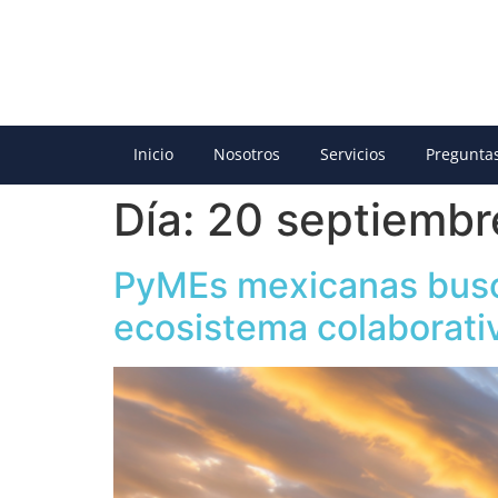
Inicio
Nosotros
Servicios
Pregunta
Día:
20 septiembr
PyMEs mexicanas busca
ecosistema colaborati