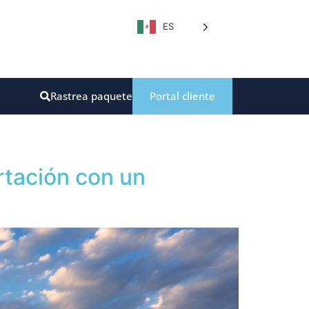
ES
Rastrea paquete
Portal cliente
rtación con un