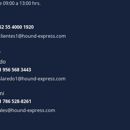
e 09:00 a 13:00 hrs.
52 55 4000 1920
clientes1@hound-express.com
A
edo
1 956 568 3443
slaredo1@hound-express.com
mi
1 786 528-8261
ales@hound-express.com