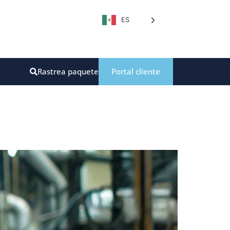
ES
Rastrea paquete
Portal cliente