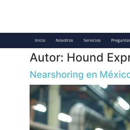
Inicio
Nosotros
Servicios
Pregunta
Autor:
Hound Exp
Nearshoring en Méxic