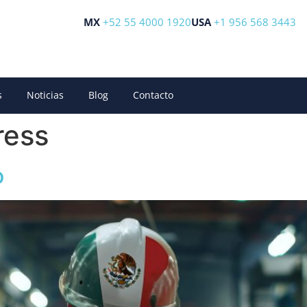
MX
+52 55 4000 1920
USA
+1 956 568 3443
s
Noticias
Blog
Contacto
ress
o