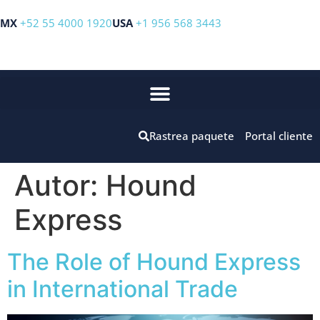
MX
+52 55 4000 1920
USA
+1 956 568 3443
Rastrea paquete
Portal cliente
Autor:
Hound
Express
The Role of Hound Express
in International Trade