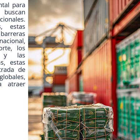
ntal para
 buscan
ionales.
s, estas
arreras
acional,
rte, los
 y las
s, estas
trada de
lobales,
a atraer