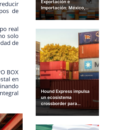
Exportación e
reducir
Importación: México,
mpos de
Estados Unidos y el
Mundo
po real
no solo
lidad de
 PO BOX
stal en
minando
Hound Express impulsa
ntegral
un ecosistema
crossborder para
posicionar a México
como un país exportador
y competitivo