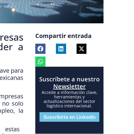
resas
Compartir entrada
der a
lave para
exicanas
Suscríbete a nuestro
Newsletter
Accede a información clave,
empresas
herramientas y
actualizaciones del sector
s no solo
logístico internacional.
pleo, la
Suscribirte en LinkedIn
 estas