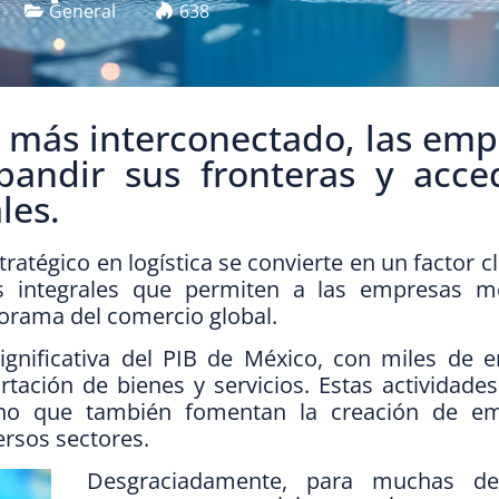
General
638
más interconectado, las emp
andir sus fronteras y acce
les.
ratégico en logística se convierte en un factor c
es integrales que permiten a las empresas m
orama del comercio global.
significativa del PIB de México, con miles de 
tación de bienes y servicios. Estas actividade
ino que también fomentan la creación de em
ersos sectores.
Desgraciadamente,
para muchas de