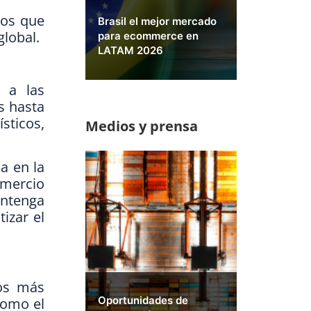
ios que
Brasil el mejor mercado
global.
para ecommerce en
LATAM 2026
e a las
s hasta
sticos,
Medios y prensa
a en la
omercio
antenga
izar el
tos más
Oportunidades de
como el