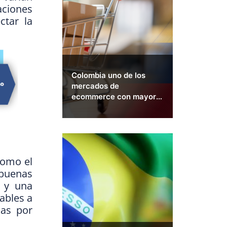
aciones
ctar la
Colombia uno de los
mercados de
ecommerce con mayor
crecimiento en LATAM
2026
como el
 buenas
a y una
ables a
das por