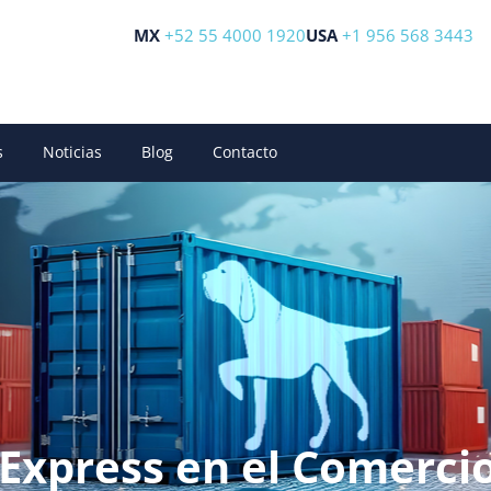
MX
+52 55 4000 1920
USA
+1 956 568 3443
s
Noticias
Blog
Contacto
 Express en el Comerci