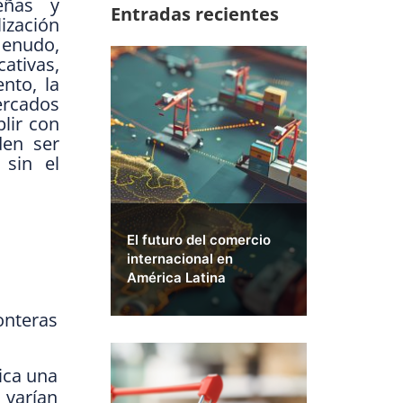
eñas y
Entradas recientes
ización
menudo,
ativas,
nto, la
cados
lir con
den ser
 sin el
El futuro del comercio
internacional en
América Latina
onteras
ica una
varían