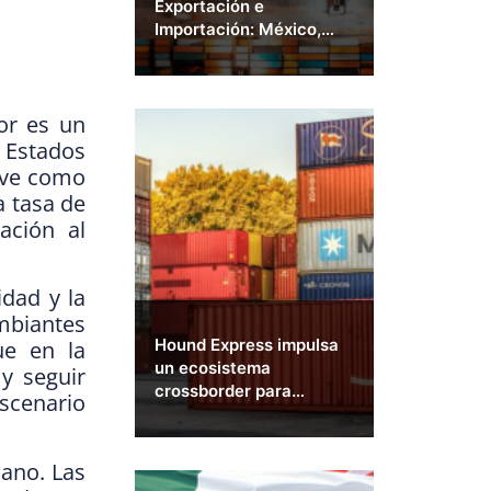
Exportación e
Importación: México,
Estados Unidos y el
Mundo
or es un
 Estados
lave como
a tasa de
ación al
idad y la
mbiantes
Hound Express impulsa
ue en la
un ecosistema
y seguir
crossborder para
scenario
posicionar a México
como un país exportador
y competitivo
ano. Las