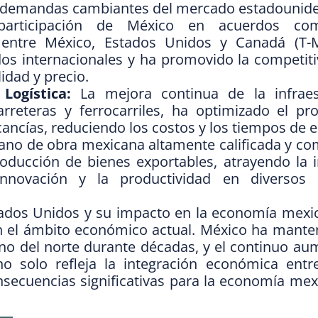
as demandas cambiantes del mercado estadounid
rticipación de México en acuerdos come
 entre México, Estados Unidos y Canadá (T-
ados internacionales y ha promovido la competit
idad y precio.
Logística:
La mejora continua de la infraes
carreteras y ferrocarriles, ha optimizado el p
cancías, reduciendo los costos y los tiempos de e
no de obra mexicana altamente calificada y com
roducción de bienes exportables, atrayendo la 
nnovación y la productividad en diversos 
stados Unidos y su impacto en la economía mexi
en el ámbito económico actual. México ha mante
ino del norte durante décadas, y el continuo a
no solo refleja la integración económica ent
nsecuencias significativas para la economía me