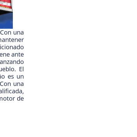
 Con una
mantener
sicionado
iene ante
avanzando
eblo. El
ño es un
. Con una
ificada,
motor de