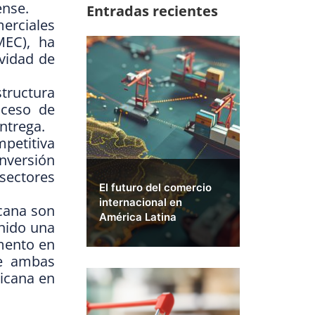
ense.
Entradas recientes
rciales
MEC), ha
ividad de
tructura
roceso de
ntrega.
petitiva
inversión
sectores
El futuro del comercio
internacional en
cana son
América Latina
nido una
umento en
re ambas
xicana en