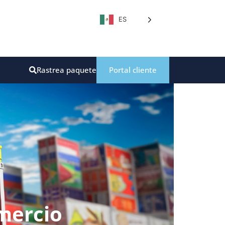
ES
Rastrea paquete
Portal cliente
mercio