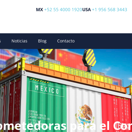
MX
+52 55 4000 1920
USA
+1 956 568 3443
s
Noticias
Blog
Contacto
ometedoras para el Co