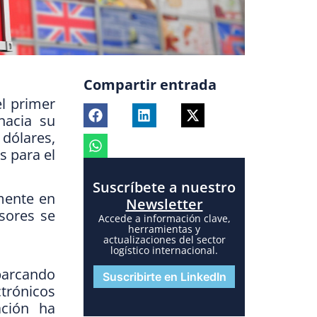
Compartir entrada
el primer
hacia su
 dólares,
s para el
Suscríbete a nuestro
lmente en
Newsletter
sores se
Accede a información clave,
herramientas y
actualizaciones del sector
logístico internacional.
barcando
Suscribirte en LinkedIn
trónicos
ación ha