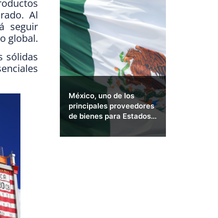
roductos
rado. Al
á seguir
o global.
 sólidas
enciales
México, uno de los
principales proveedores
de bienes para Estados
Unidos.