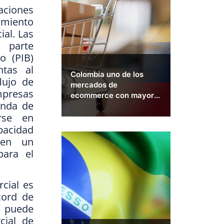
aciones
imiento
al. Las
 parte
o (PIB)
tas al
Colombia uno de los
lujo de
mercados de
presas
ecommerce con mayor
anda de
crecimiento en LATAM
rse en
2026
pacidad
 en un
para el
cial es
cord de
 puede
cial de