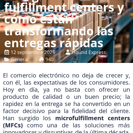
fulfillment centers y
cómo están
transformando las
entregas rápidas
12 septiembre 2025
Hound Express
General
940
El comercio electrónico no deja de crecer y,
con él, las expectativas de los consumidores.
Hoy en día, ya no basta con ofrecer un
producto de calidad o un buen precio; la
rapidez en la entrega se ha convertido en un
factor decisivo para la fidelidad del cliente.
Han surgido los
microfulfillment centers
(MFCs)
como una de las soluciones más
innovadoras y disruptivas de la última década.