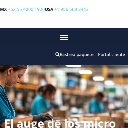
MX
+52 55 4000 1920
USA
+1 956 568 3443
Rastrea paquete
Portal cliente
El auge de los micro