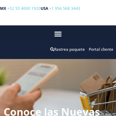
MX
+52 55 4000 1920
USA
+1 956 568 3443
Rastrea paquete
Portal cliente
Conoce las Nuevas