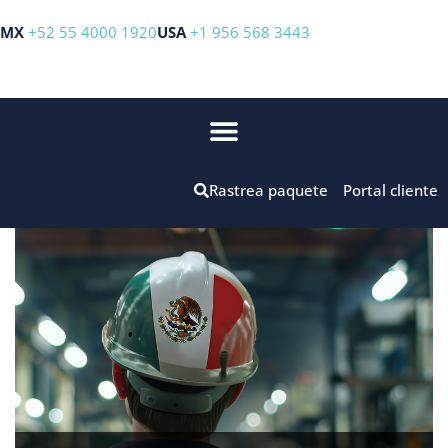
MX
+52 55 4000 1920
USA
+1 956 568 3443
Rastrea paquete
Portal cliente