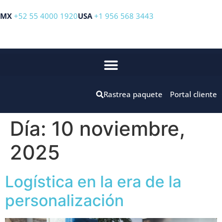
MX
+52 55 4000 1920
USA
+1 956 568 3443
Rastrea paquete
Portal cliente
Día:
10 noviembre,
2025
Logística en la era de la
personalización