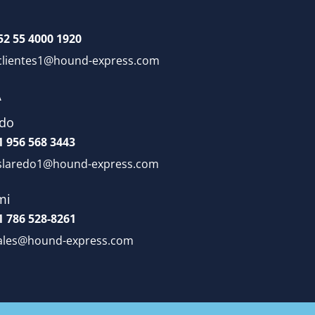
52 55 4000 1920
clientes1@hound-express.com
A
edo
1 956 568 3443
slaredo1@hound-express.com
mi
1 786 528-8261
ales@hound-express.com