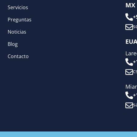
MX
Servicios
+
Preguntas
s
Noticias
EU
Blog
Lar
Contacto
+
c
Mia
+
s