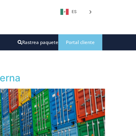
ES
Rastrea paquete
Portal cliente
derna