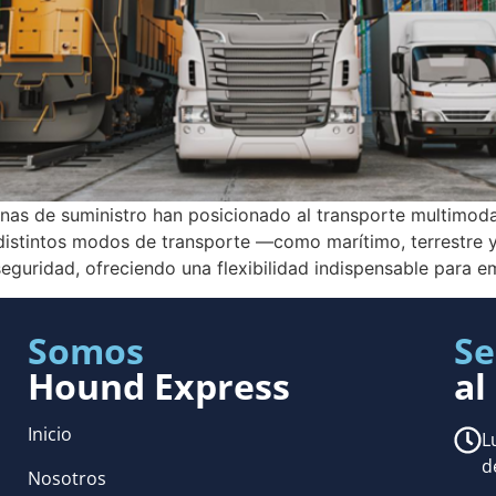
denas de suministro han posicionado al transporte multimo
 distintos modos de transporte —como marítimo, terrestre 
eguridad, ofreciendo una flexibilidad indispensable para 
Somos
Se
Hound Express
al
Inicio
L
d
Nosotros