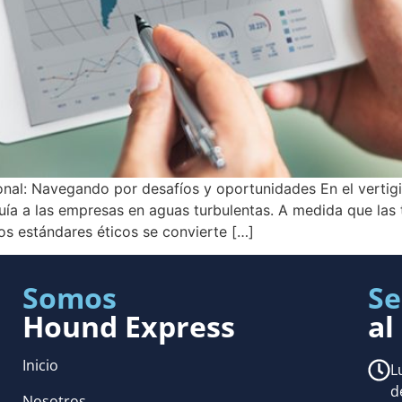
ional: Navegando por desafíos y oportunidades En el vertig
ía a las empresas en aguas turbulentas. A medida que las t
os estándares éticos se convierte […]
Somos
Se
Hound Express
al
Inicio
L
d
Nosotros