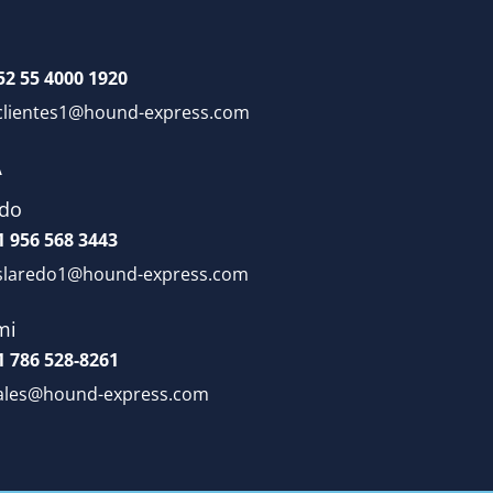
52 55 4000 1920
clientes1@hound-express.com
A
edo
1 956 568 3443
slaredo1@hound-express.com
mi
1 786 528-8261
ales@hound-express.com