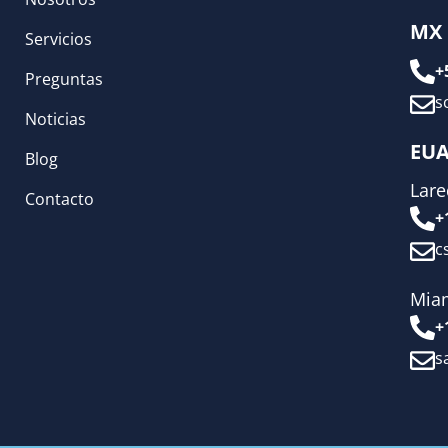
MX
Servicios
+
Preguntas
s
Noticias
EU
Blog
Lar
Contacto
+
c
Mia
+
s