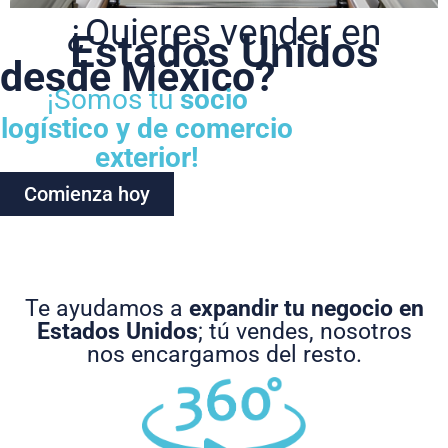
¿Quieres vender en
Estados Unidos
desde México?
¡Somos tu
socio
logístico y de comercio
exterior!
Comienza hoy
Te ayudamos a
expandir tu negocio en
Estados Unidos
; tú vendes, nosotros
nos encargamos del resto.