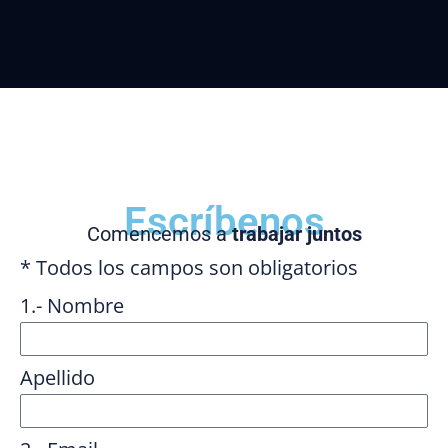
Escríbenos
Comencemos a
trabajar juntos
* Todos los campos son obligatorios
1.- Nombre
Apellido