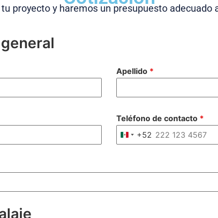
tu proyecto y haremos un presupuesto adecuado 
 general
Apellido
*
Teléfono de contacto
*
+52
Mexico +52
alaje