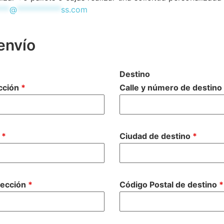
***
@
***********
ss.com
envío
Destino
ección
*
Calle y número de destino
n
*
Ciudad de destino
*
lección
*
Código Postal de destino
*