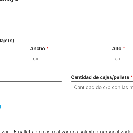
aje(s)
Ancho
*
Alto
*
Cantidad de cajas/pallets
*
izar +5 pallets o cajas realizar una solicitud personalizada